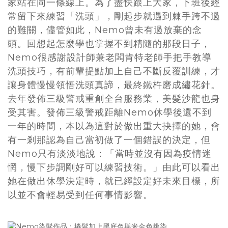
家站在同一條線上。為了盡快跟上大家，下班後經
常留下來練習「洗頭」，剛起步就遇到棘手跨不過
的難關，儘管如此，Nemo曾未有過放棄的念
頭。回想起怎麼學也掌握不到精隨的那段日子，
Nemo很感謝設計師兼老闆肯特老師手把手教導
洗頭技巧，有前輩提點加上自己不斷反覆訓練，才
讓身體慢慢領悟洗頭真諦，最終鐵杵磨成繡花針。
去年發佈三級警戒重創全台服務業，美髮沙龍也身
受其害。發佈三級警戒距離Nemo休學後還不到
一年的時間，本以為這對於做出重大抉擇的她，會
有一剎那認為自己當初做了一個錯誤的決定，但
Nemo只有淡淡地說：「當時並沒有因為疫情迷
惘，慢下步調剛好可以練習技術。」由此可以看出
她在做出休學決定時，就已經設定好未來目標，所
以並不會輕易受到任何事情影響。