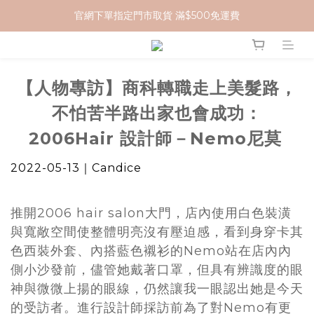
官網下單指定門市取貨 滿$500免運費
加入 MCG 會員｜即贈 $100 購物金
加入 MCG 會員｜即贈 $100 購物金
【人物專訪】商科轉職走上美髮路，
不怕苦半路出家也會成功：
2006Hair 設計師－Nemo尼莫
2022-05-13｜Candice
推開2006 hair salon大門，店內使用白色裝潢
與寬敞空間使整體明亮沒有壓迫感，看到身穿卡其
色西裝外套、內搭藍色襯衫的Nemo站在店內內
側小沙發前，儘管她戴著口罩，但具有辨識度的眼
神與微微上揚的眼線，仍然讓我一眼認出她是今天
的受訪者。進行設計師採訪前為了對Nemo有更