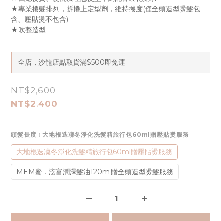
★專業捲髮排列，拆捲上定型劑，維持捲度(僅全頭造型燙髮包
含、壓貼燙不包含)
★吹整造型
全店，沙龍店點取貨滿$500即免運
NT$2,600
NT$2,400
頭髮長度
: 大地根迭凜冬淨化洗髮精旅行包60ml贈壓貼燙服務
大地根迭凜冬淨化洗髮精旅行包60ml贈壓貼燙服務
MEM蜜．泫富潤澤髮油120ml贈全頭造型燙髮服務