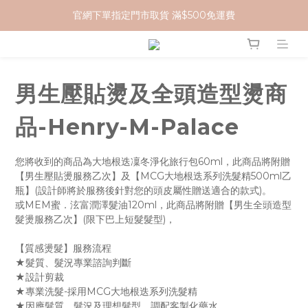
官網下單指定門市取貨 滿$500免運費
加入 MCG 會員｜即贈 $100 購物金
加入 MCG 會員｜即贈 $100 購物金
男生壓貼燙及全頭造型燙商
品-Henry-M-Palace
您將收到的商品為大地根迭凜冬淨化旅行包60ml，此商品將附贈
【男生壓貼燙服務乙次】及【MCG大地根迭系列洗髮精500ml乙
瓶】(設計師將於服務後針對您的頭皮屬性贈送適合的款式)。
或MEM蜜．泫富潤澤髮油120ml，此商品將附贈【男生全頭造型
髮燙服務乙次】(限下巴上短髮髮型)，
【質感燙髮】服務流程
★髮質、髮況專業諮詢判斷
★設計剪裁
★專業洗髮-採用MCG大地根迭系列洗髮精
★因應髮質、髮況及理想髮型，調配客製化藥水