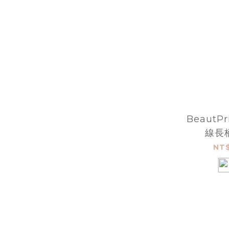
BeautPr
線長
NT$