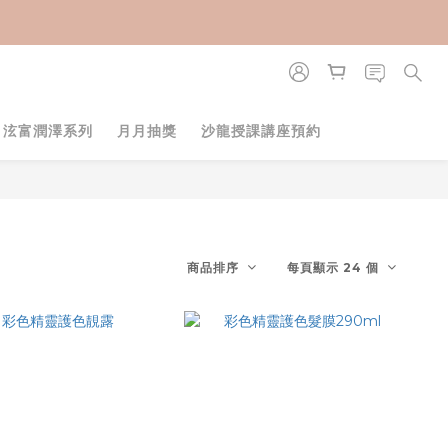
・泫富潤澤系列
月月抽獎
沙龍授課講座預約
商品排序
每頁顯示 24 個