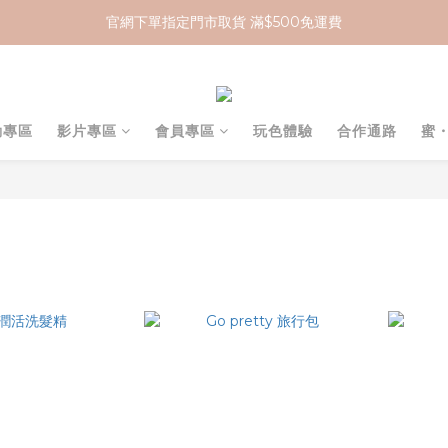
官網下單指定門市取貨 滿$500免運費
加入 MCG 會員｜即贈 $100 購物金
加入 MCG 會員｜即贈 $100 購物金
動專區
影片專區
會員專區
玩色體驗
合作通路
蜜