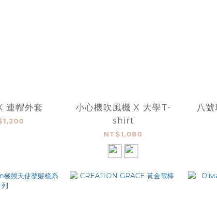
X 連帽外套
小心機吹風機 X 大學T-
八號球
shirt
$1,200
NT$1,080