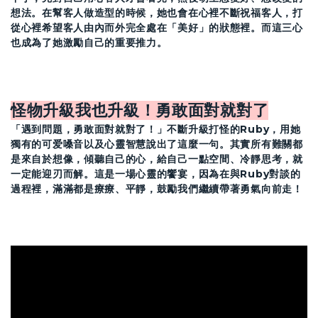
想法。在幫客人做造型的時候，她也會在心裡不斷祝福客人，打
從心裡希望客人由內而外完全處在「美好」的狀態裡。而這三心
也成為了她激勵自己的重要推力。
怪物升級我也升級！勇敢面對就對了
「遇到問題，勇敢面對就對了！」不斷升級打怪的Ruby，用她
獨有的可爱嗓音以及心靈智慧說出了這麼一句。其實所有難關都
是來自於想像，傾聽自己的心，給自己一點空間、冷靜思考，就
一定能迎刃而解。這是一場心靈的饗宴，因為在與Ruby對談的
過程裡，滿滿都是療療、平靜，鼓勵我們繼續帶著勇氣向前走！