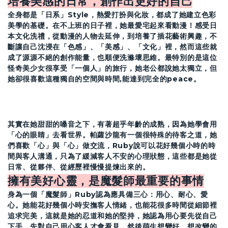
培養美感的日常，創作出更好的自己
全身都是「日系」Style，熱愛打扮與化妝，都成了她建立色彩
美學的基礎。在不上班的日子裡，她最愛宅起來看動漫！感受日
本文化洗禮，從動漫的人物去延伸，到培養了插花藝術興趣，不
斷讓自己沈浸在「色感」、「美感」、「文化」裡，然而這些就
成了源源不絕的創作能量，也順便洗滌壞思維。最特別的是這位
怪奇美少女很享受「一個人」的旅行，她老公都說她太獨立，但
她卻很喜歡這種獨自的空間與時間,能達到完全的peace。
其實在她甜甜的嗓音之下，有著超乎年齡的成熟，因為她學會用
「心的眼睛」去看世界。帕蘿沙龍有一個很特殊的待客之道，她
們喜歡「心」與「心」做交流，Ruby說可以花好幾個小時的時
間與客人溝通，只為了緩減客人不安的心理狀態，這些都是她從
日常、從夥伴、從經歷裡慢慢提煉出來的。
擁有美好心靈，是魔髮師最重要的事情
身為一個「魔髮師」Ruby認為應具備三心：用心、耐心、愛
心。她能花好幾個小時安撫客人情緒，也能花很多時間從細節裡
追求完美，這就是她的忍道和她的堅持，她認為用心要先從自己
下手，先對自己用心客人才會看見，然後萌生想變好、想改變的