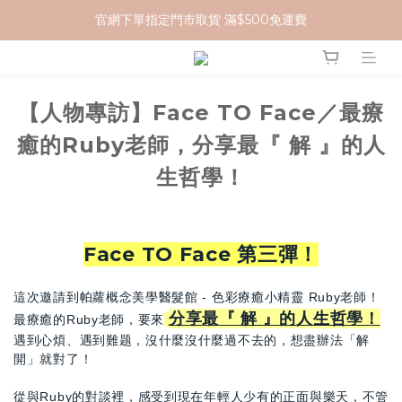
官網下單指定門市取貨 滿$500免運費
加入 MCG 會員｜即贈 $100 購物金
加入 MCG 會員｜即贈 $100 購物金
【人物專訪】Face TO Face／最療
癒的Ruby老師，分享最『 解 』的人
生哲學！
Face TO Face 第三彈！
這次邀請到帕蘿概念美學醫髮館 - 色彩療癒小精靈 Ruby老師！
分享最『 解 』的人生哲學！
最療癒的Ruby老師，要來
遇到心煩、遇到難题，沒什麼沒什麼過不去的，想盡辦法「解
開」就對了！
從與Ruby的對談裡，感受到現在年輕人少有的正面與樂天，不管