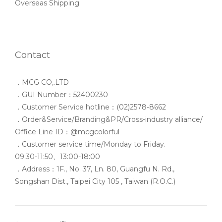
Overseas Shipping
Contact
．MCG CO,.LTD
．GUI Number：52400230
．Customer Service hotline：(02)2578-8662
．Order&Service/Branding&PR/Cross-industry alliance/
Office Line ID：@mcgcolorful
．Customer service time/Monday to Friday.
09:30-11:50、13:00-18:00
．Address：1F., No. 37, Ln. 80, Guangfu N. Rd.,
Songshan Dist., Taipei City 105 , Taiwan (R.O.C.)