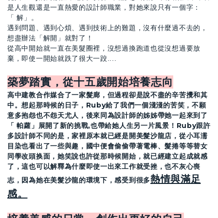
是人生觀還是一直熱愛的設計師職業，對她來說只有一個字：
「 解」。
遇到問題、遇到心煩、遇到技術上的難題，沒有什麼過不去的，
想盡辦法「解開」就對了！
從高中開始就一直在美髮圈裡，沒想過換跑道也從沒想過要放
棄，即使一開始就跌了很大一跤....
築夢踏實，從十五歲開始培養志向
高中建教合作媒合了一家髮廊，但過程卻是說不盡的辛苦攪和其
中。想起那時候的日子，Ruby給了我們一個淺淺的苦笑，不願
意多抱怨也不怨天尤人，後來同為設計師的姊姊帶她一起來到了
「 帕蘿」展開了新的挑戰,也帶給她人生另一片風景！Ruby跟許
多設計師不同的是，家裡原本就已經是開美髮沙龍店，從小耳濡
目染也看出了一些與趣，國中便會偷偷帶著電棒、髮捲等等替女
同學改頭换面，她笑說也許從那時候開始，就已經建立起成就感
了，這也可以解釋為什麼即使一出來工作就受挫，也不灰心喪
熱情與滿足
志，因為她在美髮沙龍的環境下，感受到很多
感。