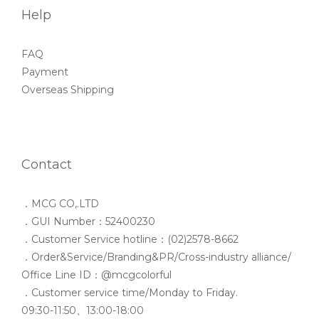
Help
FAQ
Payment
Overseas Shipping
Contact
．MCG CO,.LTD
．GUI Number：52400230
．Customer Service hotline：(02)2578-8662
．Order&Service/Branding&PR/Cross-industry alliance/
Office Line ID：@mcgcolorful
．Customer service time/Monday to Friday.
09:30-11:50、13:00-18:00