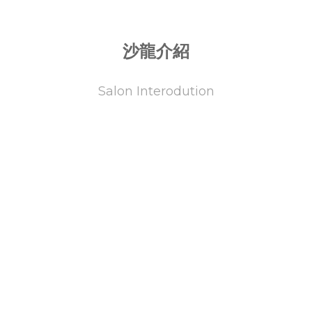
沙龍介紹
Salon Interodution