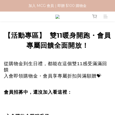
加入 MCG 會員｜即贈 $100 購物金
加入 MCG 會員｜即贈 $100 購物金
訂單成立後，2天內送達
官網下單指定門市取貨 滿$500免運費
【活動專區】 雙11暖身開跑・會員
加入 MCG 會員｜即贈 $100 購物金
專屬回饋全面開放！
從購物金到生日禮，都能在這個雙11感受滿滿回
饋
入會即領購物金・會員享專屬折扣與滿額贈💝
會員招募中，還沒加入看這裡：