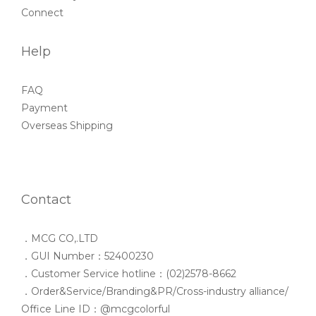
Connect
Help
FAQ
Payment
Overseas Shipping
Contact
．MCG CO,.LTD
．GUI Number：52400230
．Customer Service hotline：(02)2578-8662
．Order&Service/Branding&PR/Cross-industry alliance/
Office Line ID：@mcgcolorful