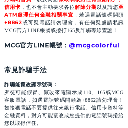
信用卡
解除分期
至
，也不會主動要求各位
以及請您
ATM處理任何金融相關事宜
，若遇電話號碼開頭
+8862
或可疑電話請勿理會，有任何疑慮請私訊
MCG官方LINE帳號或撥打165反詐騙專線查證！
MCG官方LINE帳號：
@mcgcolorful
常見詐騙手法
詐騙能竄改顯示號碼：
歹徒可能假冒、竄改來電顯示成110、165或MCG
客服電話，如遇電話號碼開頭為+8862請勿理會！
如接獲電話不要提供往來銀行電話、信用卡資料等
金融資料，對方可能竄改成您提供的電話號碼撥給
您以取得信任。