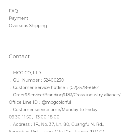
FAQ
Payment
Overseas Shipping
Contact
．MCG CO,.LTD
．GUI Number：52400230
．Customer Service hotline：(02)2578-8662
．Order&Service/Branding&PR/Cross-industry alliance/
Office Line ID：@mcgcolorful
．Customer service time/Monday to Friday.
09:30-11:50、13:00-18:00
．Address：1F., No. 37, Ln. 80, Guangfu N. Rd.,
Songshan Dist., Taipei City 105 , Taiwan (R.O.C.)