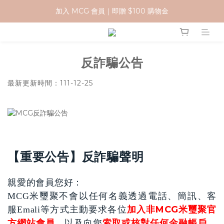
加入 MCG 會員｜即贈 $100 購物金
加入 MCG 會員｜即贈 $100 購物金
訂單成立後，2天內送達
官網下單指定門市取貨 滿$500免運費
反詐騙公告
加入 MCG 會員｜即贈 $100 購物金
最新更新時間：111-12-25
【重要公告】反詐騙聲明
親愛的會員您好：
MCG米璽聚不會以任何名義透過電話、簡訊、客
加入非MCG米璽聚官
服Emali等方式主動要求各位
方網站會員
索取或核對任何金融帳戶、
，以及向您