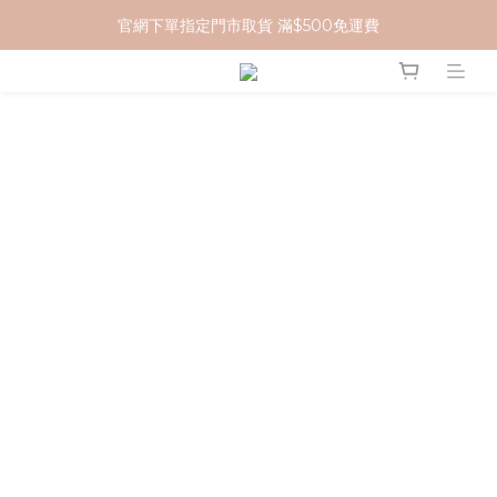
官網下單指定門市取貨 滿$500免運費
加入 MCG 會員｜即贈 $100 購物金
加入 MCG 會員｜即贈 $100 購物金