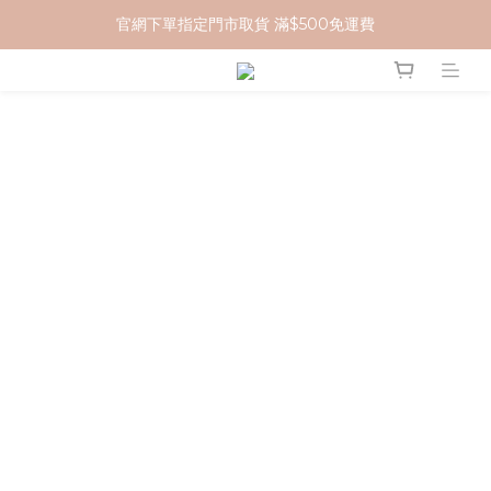
官網下單指定門市取貨 滿$500免運費
加入 MCG 會員｜即贈 $100 購物金
加入 MCG 會員｜即贈 $100 購物金