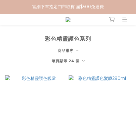
官網下單指定門市取貨 滿$500免運費
加入 MCG 會員｜即贈 $100 購物金
加入 MCG 會員｜即贈 $100 購物金
彩色精靈護色系列
商品排序
每頁顯示 24 個