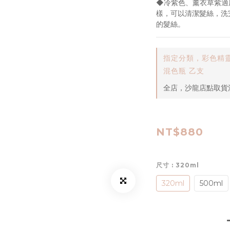
◆冷紫色、薰衣草紫適
樣，可以清潔髮絲，洗
的髮絲。
指定分類，彩色精靈
混色瓶 乙支
全店，沙龍店點取貨滿
NT$880
尺寸
: 320ml
320ml
500ml