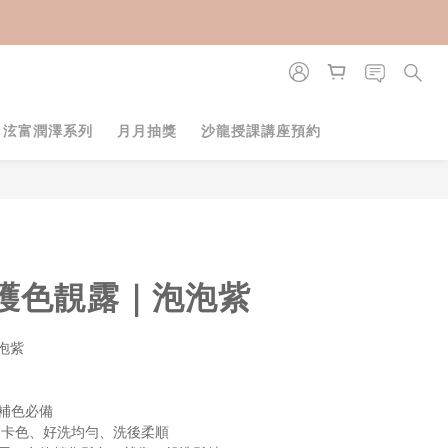
立即購買
・泫富潤澤系列
月月抽獎
沙龍授課講座預約
護色靚露｜泡泡紫
泡紫
補色必備
不卡色、好洗均勻、洗後柔順 