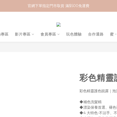
官網下單指定門市取貨 滿$500免運費
加入 MCG 會員｜即贈 $100 購物金
加入 MCG 會員｜即贈 $100 購物金
動專區
影片專區
會員專區
玩色體驗
合作通路
蜜
彩色精靈
彩色精靈護色靚露｜泡
◆補色洗髮精
◆漂染保養首選、褪色
◆4 大特色-不沾手、