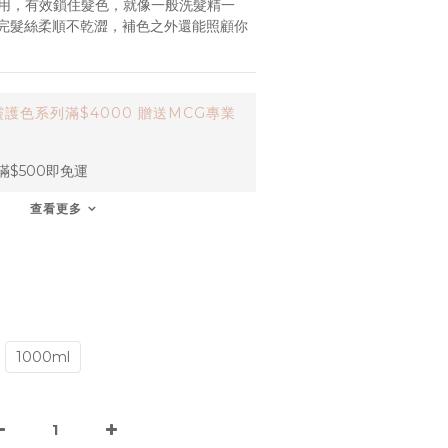
用，有效鎖住髮色，就像一般洗髮精一
完髮絲柔順不乾澀，補色之外還能照顧你
護色系列滿$4000 贈送MCG專業
$500即免運
查看更多
1000ml