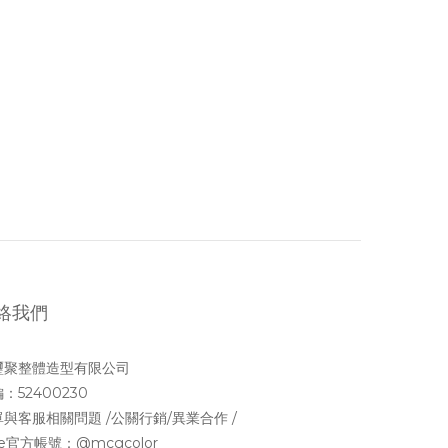
絡我們
璽聚整體造型有限公司
：52400230
與客服相關問題 /公關行銷/異業合作 /
ne官方帳號：
@mcgcolor