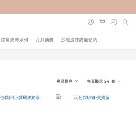
・泫富潤澤系列
月月抽獎
沙龍授課講座預約
商品排序
每頁顯示 24 個