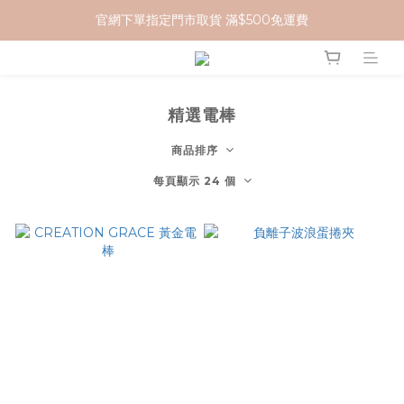
官網下單指定門市取貨 滿$500免運費
加入 MCG 會員｜即贈 $100 購物金
加入 MCG 會員｜即贈 $100 購物金
精選電棒
商品排序
每頁顯示 24 個