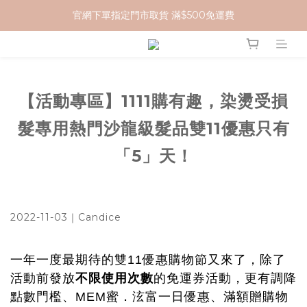
官網下單指定門市取貨 滿$500免運費
加入 MCG 會員｜即贈 $100 購物金
加入 MCG 會員｜即贈 $100 購物金
【活動專區】1111購有趣，染燙受損
髮專用熱門沙龍級髮品雙11優惠只有
「5」天！
2022-11-03｜Candice
一年一度最期待的雙11優惠購物節又來了，除了
活動前發放
不限使用次數
的免運券活動，更有調降
點數門檻、MEM蜜．泫富一日優惠、滿額贈購物