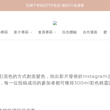
官網下單指定門市取貨 滿$500免運費
加入 MCG 會員｜即贈 $100 購物金
加入 MCG 會員｜即贈 $100 購物金
動專區
影片專區
會員專區
玩色體驗
合作通路
蜜
混色的方式創造髮色，拍出影片發佈於Instagram(貼
，每一位投稿成功的參加者都可獲得300ml彩色精靈