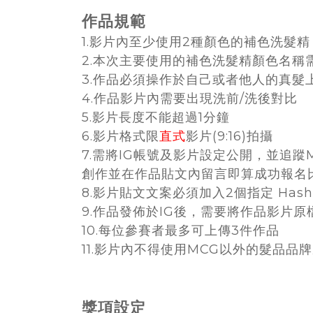
作品規範
1.影片內至少使用2種顏色的補色洗髮
2.本次主要使用的補色洗髮精顏色名稱
3.作品必須操作於自己或者他人的真
4.作品影片內需要出現洗前/洗後對比
5.影片長度不能超過1分鐘
6.影片格式限
直式
影片(9:16)拍攝
7.需將IG帳號及影片設定公開，並追蹤
創作並在作品貼文內留言即算成功報名
8.影片貼文文案必須加入2個指定 Hash
9.作品發佈於IG後，需要將作品影片
10.每位參賽者最多可上傳3件作品
11.影片內不得使用MCG以外的髮品品
獎項設定