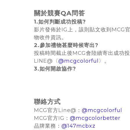
關於競賽QA問答
1.如何判斷成功投稿?
影片發佈於IG上，該則貼文收到MCG
物收件資訊。
2.參加禮物甚麼時候寄出?
投稿時間截止後MCG會陸續寄出成功投稿
LINE@〈
@mcgcolorful
〉。
3.如何開啟協作?
聯絡方式
MCG官方Line@：
@mcgcolorful
MCG官方IG：
@mcgcolorbetter
品牌業務：
@147mcbxz