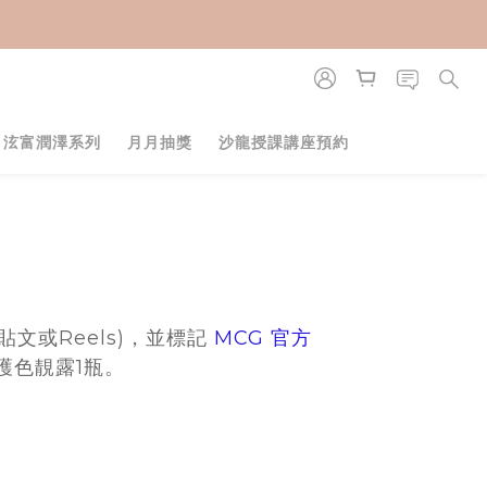
・泫富潤澤系列
月月抽獎
沙龍授課講座預約
文或Reels)，並標記
MCG 官方
護色靚露1瓶。