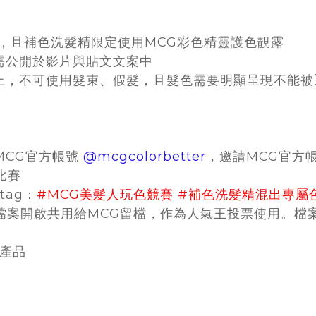
精，且補色洗髮精限定使用MCG彩色精靈護色靚露
需公開於影片與貼文文案中
髮上，不可使用髮束、假髮，且髮色需要明顯呈現不能被
MCG官方帳號
@mcgcolorbetter
，邀請MCG官方
比賽
tag：
#MCG美髮人玩色競賽 #補色洗髮精混出專屬
原檔案開啟共用給MCG留檔，作為人氣王投票使用。檔
牌產品