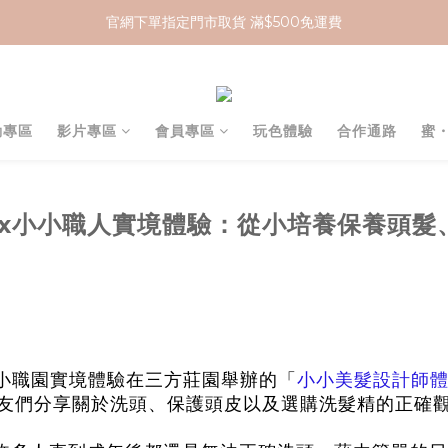
官網下單指定門市取貨 滿$500免運費
加入 MCG 會員｜即贈 $100 購物金
加入 MCG 會員｜即贈 $100 購物金
動專區
影片專區
會員專區
玩色體驗
合作通路
蜜
聚x小小職人實境體驗：從小培養保養頭髮
小職園實境體驗
小小美髮設計師
在三方莊園舉辦的「
友們分享關於洗頭、保護頭皮以及選購洗髮精的正確