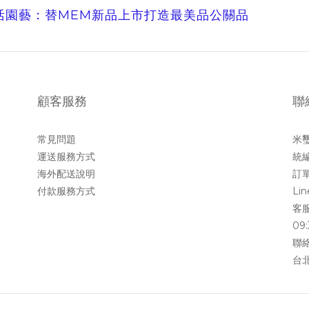
逸活園藝：替MEM新品上市打造最美品公關品
顧客服務
聯
常見問題
米
運送服務方式
統編
海外配送說明
訂單
付款服務方式
Li
客服
09:
聯絡
台