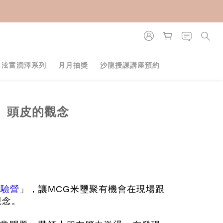
・泫富潤澤系列
月月抽獎
沙龍授課講座預約
、頭皮的觀念
體驗營
」，讓MCG米璽聚有機會在現場跟
觀念。