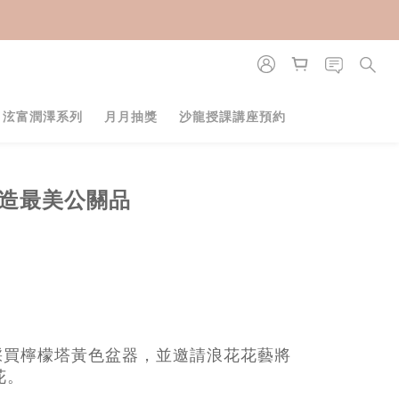
・泫富潤澤系列
月月抽獎
沙龍授課講座預約
打造最美公關品
藝採買檸檬塔黃色盆器，並邀請浪花花藝將
花。