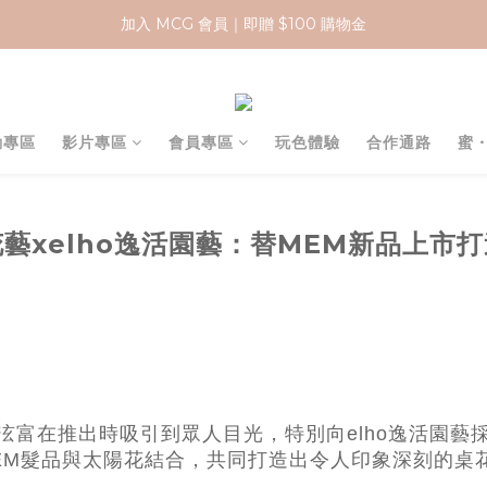
加入 MCG 會員｜即贈 $100 購物金
加入 MCG 會員｜即贈 $100 購物金
訂單成立後，2天內送達
官網下單指定門市取貨 滿$500免運費
動專區
影片專區
會員專區
玩色體驗
合作通路
蜜
加入 MCG 會員｜即贈 $100 購物金
花藝xelho逸活園藝：替MEM新品上市
泫富在推出時吸引到眾人目光，特別向elho逸活園
EM髮品與太陽花結合，共同打造出令人印象深刻的桌