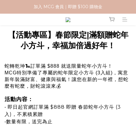
加入 MCG 會員｜即贈 $100 購物金
加入 MCG 會員｜即贈 $100 購物金
訂單成立後，2天內送達
【活動專區】春節限定|滿額贈蛇年
官網下單指定門市取貨 滿$500免運費
小方斗，幸福加倍過好年！
加入 MCG 會員｜即贈 $100 購物金
蛇轉乾坤🐍訂單滿 $888 就送限量蛇年小方斗！
MCG特別準備了專屬的蛇年限定小方斗 (3入組)，寓意
新年裝滿財富、健康與福氣！讓您在新的一年裡，想蛇
麼有蛇麼，財蛇滾滾來💰
活動內容：
• 即日起官網訂單滿 $888 即贈 春節蛇年小方斗 (3
入)，不累積累贈
•數量有限，送完為止