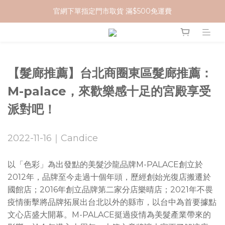
官網下單指定門市取貨 滿$500免運費
加入 MCG 會員｜即贈 $100 購物金
加入 MCG 會員｜即贈 $100 購物金
【髮廊推薦】台北商圈東區髮廊推薦：
M-palace，來歡樂感十足的宮殿享受
派對吧！
2022-11-16｜Candice
以「色彩」為出發點的美髮沙龍品牌M-PALACE創立於
2012年，品牌至今走過十個年頭，歷經創始光復店搬遷於
國館店；2016年創立品牌第二家分店樂晴店；2021年不畏
疫情衝擊將品牌拓展出台北以外的縣市，以台中為首要據點
文心店盛大開幕。M-PALACE挺過疫情為美髮產業帶來的