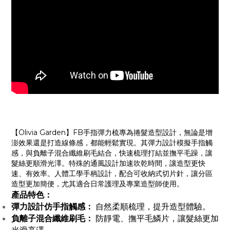
【Olivia Garden】FB手指彈力梳專為捲髮造型設計，無論是增
澎效果還是打造線條感，都能輕鬆實現。其彈力設計模擬手指觸
感，與負離子混合纖維刷毛結合，快速梳理打結並撫平毛躁，讓
髮絲更順滑光澤。特殊的通風設計加速吹乾時間，讓造型更快
速、有效率。人體工學手柄設計，配合可收納式切片針，讓分區
造型更加簡便，尤其適合日常護理及專業造型師使用。
產品特色：
彈力設計仿手指觸感：
自然柔順梳理，提升造型體驗。
負離子混合纖維刷毛：
防靜電、撫平毛鱗片，讓髮絲更加