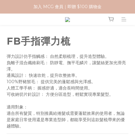
加入 MCG 會員｜即贈 $100 購物金
加入 MCG 會員｜即贈 $100 購物金
訂單成立後，2天內送達
官網下單指定門市取貨 滿$500免運費
FB手指彈力梳
加入 MCG 會員｜即贈 $100 購物金
彈力設計仿手指觸感： 自然柔順梳理，提升造型體驗。
負離子混合纖維刷毛： 防靜電、撫平毛鱗片，讓髮絲更加光滑亮
澤。
通風設計： 快速吹乾，提升吹整效率。
100%野豬鬃毛： 提供完美的蓬鬆感與光澤感。
人體工學手柄： 握感舒適，適合長時間使用。
可收納切片針設計： 方便分區造型，輕鬆實現專業髮型。
適用對象：
適合所有髮質，特別推薦給捲髮或需要蓬鬆效果的使用者，無論
是家庭日常使用還是專業造型師，都能享受到這款髮梳帶來的優
越體驗。