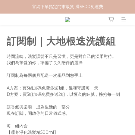
官網下單指定門市取貨 滿$500免運費
加入 MCG 會員｜即贈 $100 購物金
加入 MCG 會員｜即贈 $100 購物金
訂閱制｜大地根迭洗護組
時間流轉，洗髮護髮不只是習慣，更是對自己的溫柔對待。
我們為摯愛的你，準備了長久陪伴的選擇
訂閱制為每兩個月配送一次產品到您手上
A方案：買3組加碼免費多送1組，溫和守護每一天
B方案：買5組加碼免費多送2組，以恆久的細膩，擁抱每一刻
讓香氣與柔順，成為生活的一部分，
現在訂閱，開啟你的日常儀式感。 
每一組內含
【凜冬淨化洗髮精500ml】