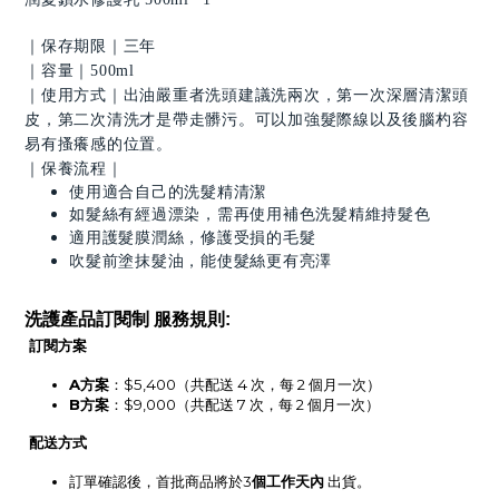
｜保存期限｜三年
｜容量｜500ml
｜使用方式｜出油嚴重者洗頭建議洗兩次，第一次深層清潔頭
皮，第二次清洗才是帶走髒污。可以加強髮際線以及後腦杓容
易有搔癢感的位置。
｜保養流程｜
使用適合自己的洗髮精清潔
如髮絲有經過漂染，需再使用補色洗髮精維持髮色
適用護髮膜潤絲，修護受損的毛髮
吹髮前塗抹髮油，能使髮絲更有亮澤
洗護產品訂閱制 服務規則:
訂閱方案
A方案
：$5,400（共配送 4 次，每 2 個月一次）
B方案
：$9,000（共配送 7 次，每 2 個月一次）
配送方式
訂單確認後，首批商品將於3
個工作天內
 出貨。