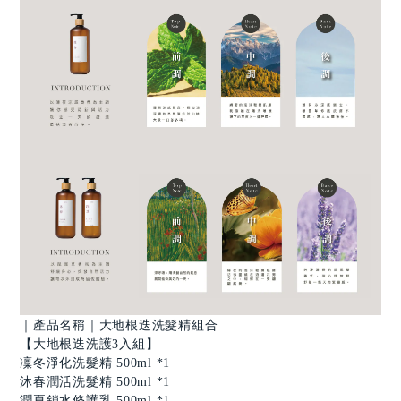
｜產品名稱｜大地根迭洗髮精組合
【大地根迭洗護3入組】
凜冬淨化洗髮精 500ml *1
沐春潤活洗髮精 500ml *1
潤夏鎖水修護乳 500ml *1