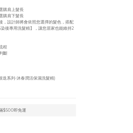
選購肩上髮長
選購肩下髮長
後，設計師將會依照您選擇的髮色，搭配
G染後專用洗髮精】，讓您居家也能維持2
流程
判斷
根迭系列-沐春潤活保濕洗髮精)
$500即免運