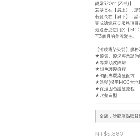
靚露320ml(乙瓶)】
若髮長在【肩上】，請
若髮長在【肩下】，請
完成濾鏡霧染服務項目
最適合您使用的【MC
至3個月的美麗髮色。
【濾鏡霧染染髮】服務
★髮質、髮況專業諮詢
★專業頭皮隔離
★鎖色護髮療程
★調配專屬染髮配方
★洗髮(採用MCG大地
★保濕固色護髮療程
★吹整造型
全店，沙龍店點取貨滿
NT$5,880