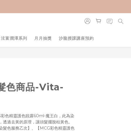
立即購買
・泫富潤澤系列
月月抽獎
沙龍授課講座預約
色商品-Vita-
彩色精靈護色靚露60ml-魔王白，此為染
，透過去黃的原理，讓頭髮擺脫枯黃色。
染髮色服務乙次】、【MCG彩色精靈護色