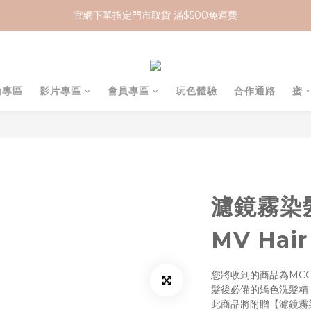
官網下單指定門市取貨 滿$500免運費
加入 MCG 會員｜即贈 $100 購物金
加入 MCG 會員｜即贈 $100 購物金
動專區
影片專區
會員專區
玩色體驗
合作通路
蜜
濾鏡霧染髮
MV Hair
您將收到的商品為MCG
髮後必備的矯色洗髮精
此商品將附贈【濾鏡霧