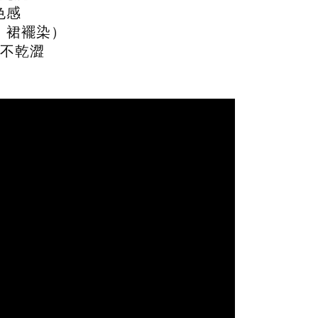
色感
、裙襬染）
不乾澀