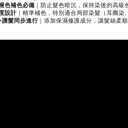
褪色補色必備
｜防止髮色暗沉，保持染後的高級
度設計
｜精準補色，特別適合局部染髮
（耳圈染
+護髮同步進行
｜添加保濕修護成分，讓髮絲柔順