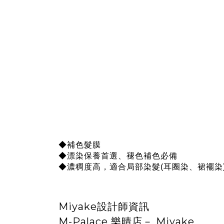
◆補色髮膜
◆漂染保養首選、褪色補色必備
◆濃稠度高，適合局部染髮(耳圈染、裙襬染
Miyake設計師資訊
M-Palace 樂晴店－ Miyake