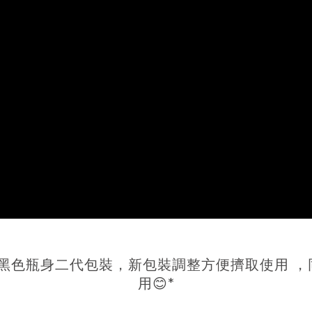
黑色瓶身二代包裝，新包裝調整方便擠取使用 
用😊*