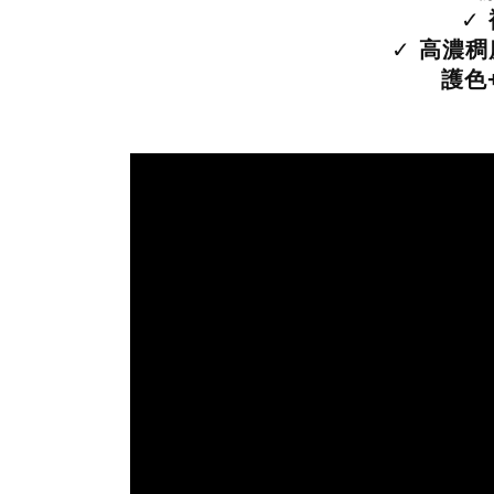
✓
✓
高濃稠
護色