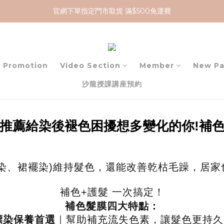
加入 MCG 會員｜即贈 $100 購物金
加入 MCG 會員｜即贈 $100 購物金
訂單成立後，2天內送達
官網下單指定門市取貨 滿$500免運費
Promotion
Video Section
Member
New P
加入 MCG 會員｜即贈 $100 購物金
沙龍授課講座預約
推薦給染後褪色困擾想多變化的你!補
染、裙襬染)維持髮色，還能改善乾枯毛躁，居
補色+護髮 一次搞定！
補
色髮膜四大特點：
漂染保養首選
｜幫助補充流失色素，讓髮色更持久