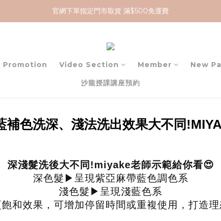
加入 MCG 會員｜即贈 $100 購物金
加入 MCG 會員｜即贈 $100 購物金
Promotion
Video Section
Member
New P
沙龍授課講座預約
藍補色洗深、淺法洗出效果大不同!
MI
深淺髮洗後大不同!miyake老師示範給你看😍
深色髮▶︎呈現紫亞麻帶藍色調色系
淺色髮▶︎呈現淺藍色系
更飽和效果，可增加停留時間或重複使用，打造理