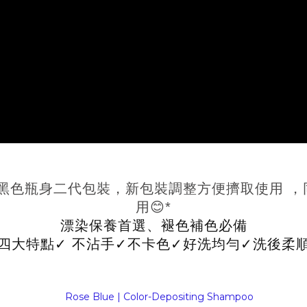
黑色瓶身二代包裝，新包裝調整方便擠取使用 
用😊*
漂染保養首選、褪色補色必備
四大特點✓ 不沾手✓不卡色✓好洗均勻✓洗後柔