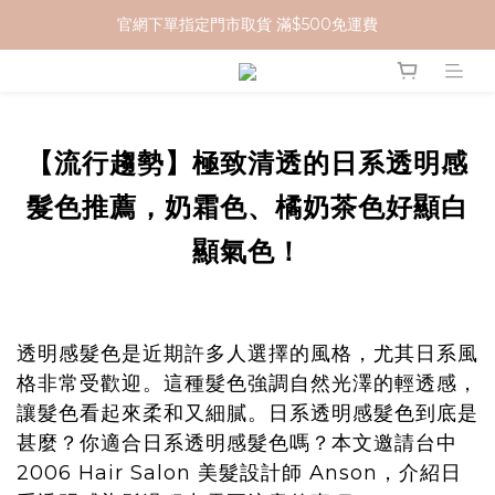
官網下單指定門市取貨 滿$500免運費
加入 MCG 會員｜即贈 $100 購物金
加入 MCG 會員｜即贈 $100 購物金
【流行趨勢】極致清透的日系透明感
髮色推薦，奶霜色、橘奶茶色好顯白
顯氣色！
透明感髮色是近期許多人選擇的風格，尤其日系風
格非常受歡迎。這種髮色強調自然光澤的輕透感，
讓髮色看起來柔和又細膩。日系透明感髮色到底是
甚麼？你適合日系透明感髮色嗎？本文邀請台中
2006 Hair Salon 美髮設計師 Anson，介紹日