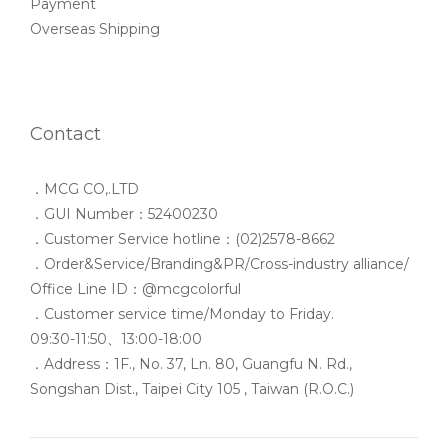
Payment
Overseas Shipping
Contact
．MCG CO,.LTD
．GUI Number：52400230
．Customer Service hotline：(02)2578-8662
．Order&Service/Branding&PR/Cross-industry alliance/
Office Line ID：@mcgcolorful
．Customer service time/Monday to Friday.
09:30-11:50、13:00-18:00
．Address：1F., No. 37, Ln. 80, Guangfu N. Rd.,
Songshan Dist., Taipei City 105 , Taiwan (R.O.C.)