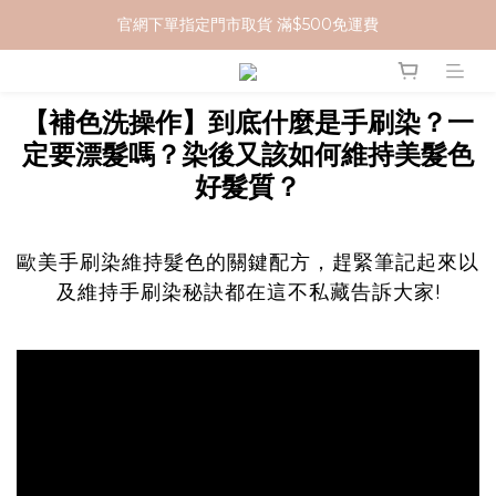
官網下單指定門市取貨 滿$500免運費
加入 MCG 會員｜即贈 $100 購物金
加入 MCG 會員｜即贈 $100 購物金
【補色洗操作】到底什麼是手刷染？一
定要漂髮嗎？染後又該如何維持美髮色
好髮質？
歐美手刷染維持髮色的關鍵配方，趕緊筆記起來以
及維持手刷染秘訣都在這不私藏告訴大家!