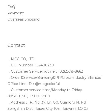
FAQ
Payment
Overseas Shipping
Contact
．MCG CO,.LTD
．GUI Number：52400230
．Customer Service hotline：(02)2578-8662
．Order&Service/Branding&PR/Cross-industry alliance/
Office Line ID：@mcgcolorful
．Customer service time/Monday to Friday.
09:30-11:50、13:00-18:00
．Address：1F., No. 37, Ln. 80, Guangfu N. Rd.,
Songshan Dist., Taipei City 105 , Taiwan (R.O.C.)