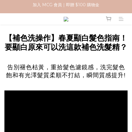
加入 MCG 會員｜即贈 $100 購物金
加入 MCG 會員｜即贈 $100 購物金
訂單成立後，2天內送達
官網下單指定門市取貨 滿$500免運費
【補色洗操作】春夏顯白髮色指南！
加入 MCG 會員｜即贈 $100 購物金
要顯白原來可以洗這款補色洗髮精？
告別褪色枯黃，重拾髮色濾鏡感，洗完髮色
飽和有光澤髮質柔順不打結，瞬間質感提升!