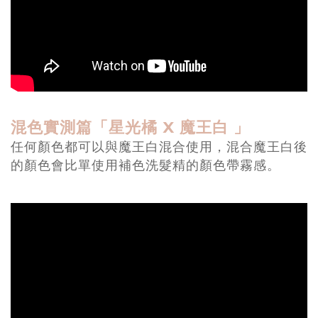
混色實測篇「星光橘 X 魔王白 」
任何顏色都可以與魔王白混合使用，混合魔王白後
的顏色會比單使用補色洗髮精的顏色帶霧感。