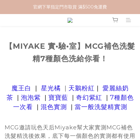
官網下單指定門市取貨 滿$500免運費
加入 MCG 會員｜即贈 $100 購物金
加入 MCG 會員｜即贈 $100 購物金
【MIYAKE 實•驗•室】MCG補色洗髮
精7種顏色洗給你看！
魔王白
|
星光橘
|
天鵝粉紅
|
愛麗絲奶
茶
|
泡泡紫
|
寶寶藍
|
奇幻紫紅
|
7種顏色
一次看
|
混色實測
|
當一般洗髮精實測
MCG邀請玩色天后Miyake幫大家實測MCG補色
洗髮精洗後效果，
底下每一個顏色的實測都有使用