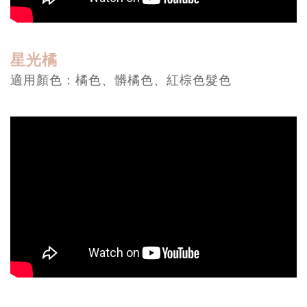
星光橘
適用顏色：橘色、髒橘色、紅棕色髮色