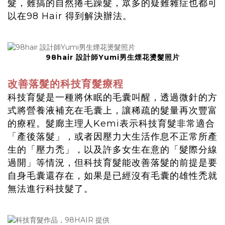
髮，難搞的自然捲毛躁髮，眾多的疑難雜症也都可
以在98 Hair 得到解決辦法。
98hair 設計師Yumi男生煙花燙髮照片
改善落髮的科技育髮療程
科技育髮是一種將休眠的毛囊叫醒，透過微針的方
式將營養液補充在毛囊上，讓稀疏的髮量再次豐富
的療程。髮廊主理人Kemi表示科技育髮非常適合
「產後落髮」，或者因壓力大生活作息不正常所產
生的「壓力禿」，以及許多女生在意的「髮際分線
過開」等情況，但科技育髮能改善落髮的前提是要
自身毛囊還存在，如果是已經沒有毛囊的雄性禿就
無法進行科技髮了。