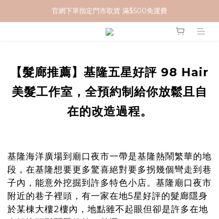
官網下單指定門市取貨 滿$500免運費
加入 MCG 會員｜即贈 $100 購物金
加入 MCG 會員｜即贈 $100 購物金
【髮廊推薦】基隆五星好評 98 Hair
美髮工作室，全預約制給你放鬆且自
在的改造過程。
基隆海洋廣場到廟口夜市一帶是基隆熱鬧繁華的地
段，在基隆想要更多驚喜絕對要多拐幾個彎走到巷
子內，能意外挖掘到許多特色小店。
基隆廟口夜市
附近的巷子裡頭，有一家在地5星好評的髮廊隱身
於某棟大樓2樓內，地點雖不起眼但卻是許多在地