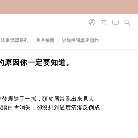
・泫富潤澤系列
月月抽獎
沙龍授課講座預約
的原因你一定要知道。
皮發癢隨手一抓，頭皮屑常跑出來見大
能讓白雪消失，卻沒想到過度清潔反倒成