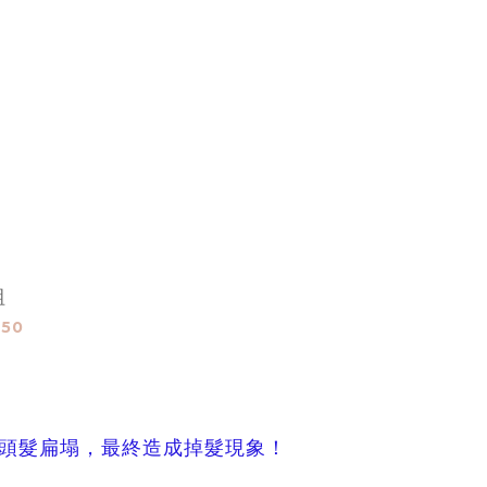
組
350
只頭髮扁塌，最終造成掉髮現象！