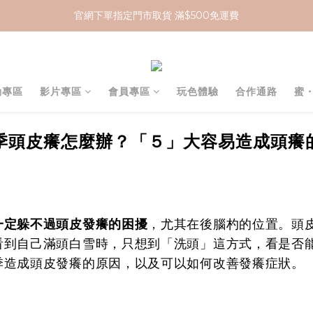
官網下單指定門市取貨 滿$500免運費
加入 MCG 會員｜即贈 $100 購物金
加入 MCG 會員｜即贈 $100 購物金
動專區
影片專區
會員專區
玩色體驗
合作通路
蜜
季頭皮癢怎麼辦？「５」大容易造成頭癢
一定躲不過頭皮發癢的困擾
，尤其在後腦杓的位置。頭
看到自己滿頭白雪時，只想到「洗頭」這方式，看是否
季造成頭皮發癢的原因，以及可以如何改善發癢症狀。