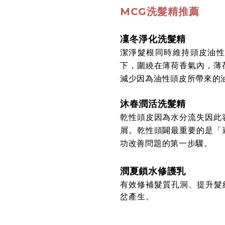
MCG洗髮精推薦
凜冬淨化洗髮精
潔淨髮根同時維持頭皮油
下，圍繞在薄荷香氣內，薄
減少因為油性頭皮所帶來的
沐春潤活洗髮精
乾性頭皮因為水分流失因此
屑。乾性頭闢最重要的是「
功改善問題的第一步驟。
潤夏鎖水修護乳
有效修補髮質孔洞、提升髮
岔產生。