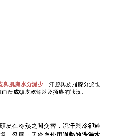
皮與肌膚水分減少
，汗腺與皮脂腺分泌也
進而造成頭皮乾燥以及搔癢的狀況。
頭皮在冷熱之間交替，流汗與冷卻過
使用
過熱的洗澡水
燥、發癢；天冷會